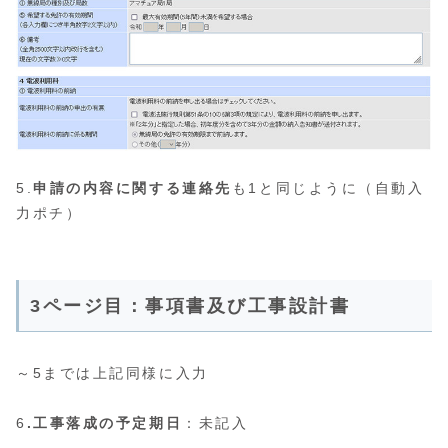
5.
申請の内容に関する連絡先
も1と同じように（自動入
力ポチ）
3ページ目：事項書及び工事設計書
～5までは上記同様に入力
6
.工事落成の予定期日
：未記入