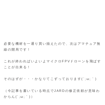
必要な機材を一通り買い揃えたので、次はアマチュア無
線の開局です！
これが終わればいよいよマイクロFPVドローンを飛ばす
ことが出来る！
そのはずが・・・かなりてこずっております(´;ω;｀)
（今記事を書いている時点でJARDの修正依頼が意味わ
からん(´;ω;｀)）