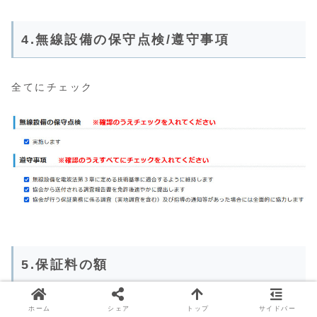
4.無線設備の保守点検/遵守事項
全てにチェック
5.保証料の額
ホーム
シェア
トップ
サイドバー
自動で入力されます。