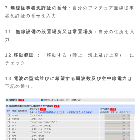
7.
無線従事者免許証の番号
：自分のアマチュア無線従事
者免許証の番号を入力
11.
無線設備の設置場所又は常置場所
：自分の住所を入
力
12.
移動範囲
：「移動する（陸上、海上及び上空）」に
チェック
13.
電波の型式並びに希望する周波数及び空中線電力
は
下記の通り。