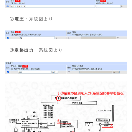
⑦
電圧
：系統図より
⑧
定格出力
：系統図より