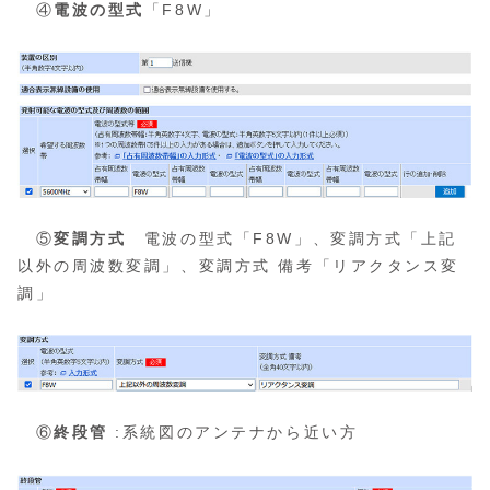
④
電波の型式
「F8W」
⑤
変調方式
電波の型式「F8W」、変調方式「上記
以外の周波数変調」、変調方式 備考「リアクタンス変
調」
⑥
終段管
:系統図のアンテナから近い方