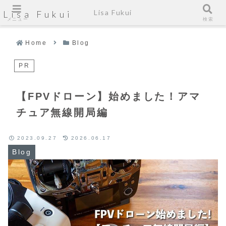
Lisa Fukui
Lisa Fukui
メニュー
検索
Home
Blog
PR
【FPVドローン】始めました！アマ
チュア無線開局編
2023.09.27
2026.06.17
Blog