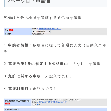
2ページ目：申請書
宛先
は自分の地域を管轄する通信局を選択
1.
申請者情報
：各項目に従って普通に入力（自動入力ポ
チ）
2.
電波法第5条に規定する欠格事由
：「なし」を選択
3.
免許に関する事項
：未記入で良し。
4.
電波利用料
：未記入で良し