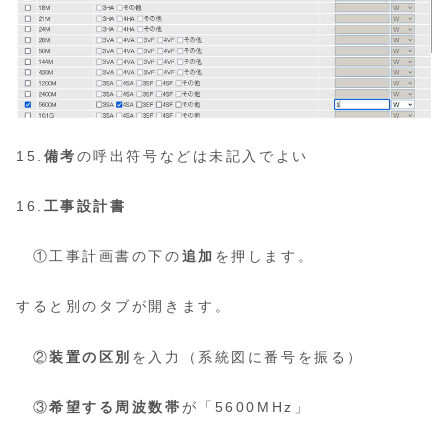
15.
備考
の呼出符号などは未記入でよい
16.
工事設計書
①工事計画書の下の
追加
を押します。
すると別のタブが開きます。
②
装置の区別
を入力（系統図に番号を振る）
③
希望する周波数帯
が「5600MHz」