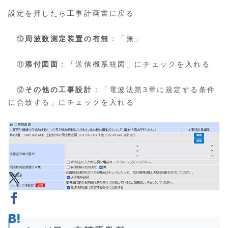
設定を押したら工事計画書に戻る
⑩
周波数測定装置の有無
：「無」
⑪
添付図面
：「送信機系統図」にチェックを入れる
⑫
その他の工事設計
：「電波法第3章に規定する条件
に合致する」にチェックを入れる