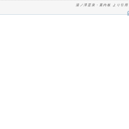
湯ノ澤霊泉・案内板 より引用