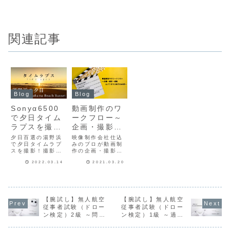
関連記事
Blog
Blog
Sonyα6500
動画制作のワ
で夕日タイム
ークフロー～
ラプスを撮
企画・撮影・
る！撮影のコ
編集・完パケ
夕日百選の湯野浜
映像制作会社仕込
ツは？【in 湯
で夕日タイムラプ
までの手順～
みのプロが動画制
スを撮影！撮影の
作の企画・撮影・
野浜】
コツや夕日の撮影
編集・完パケまで
2022.03.14
2021.03.20
に便利なアプリ、
の流れ、手順を解
Sonyα6500での
説します！撮影や
カメラの設定を解
編集が楽になる企
説。
画や準備が8割で
す！
【腕試し】無人航空
【腕試し】無人航空
従事者試験（ドロー
従事者試験（ドロー
ン検定）2級 ～問題
ン検定）1級 ～過去
と解答～
問と解答～